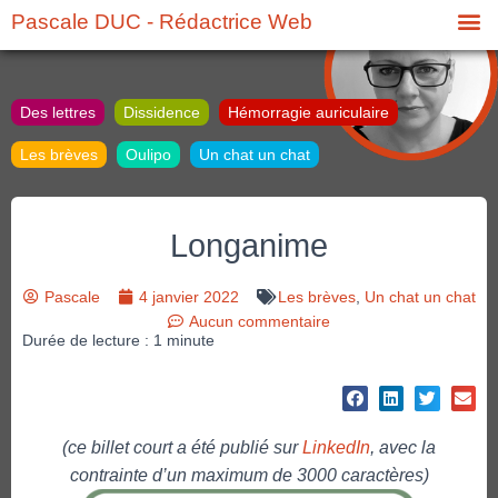
Pascale DUC - Rédactrice Web
Des lettres
Dissidence
Hémorragie auriculaire
Les brèves
Oulipo
Un chat un chat
Longanime
Pascale
4 janvier 2022
Les brèves
,
Un chat un chat
Aucun commentaire
Durée de lecture :
1
minute
(ce billet court a été publié sur
LinkedIn
, avec la
contrainte d’un maximum de 3000 caractères)