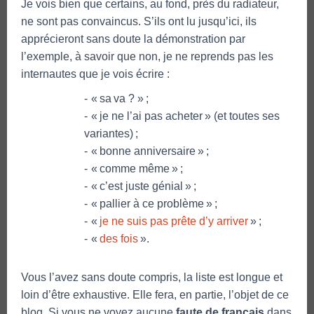
Je vois bien que certains, au fond, près du radiateur,
ne sont pas convaincus. S’ils ont lu jusqu’ici, ils
apprécieront sans doute la démonstration par
l’exemple, à savoir que non, je ne reprends pas les
internautes que je vois écrire :
« sa va ? » ;
« je ne l’ai pas acheter » (et toutes ses
variantes) ;
« bonne anniversaire » ;
« comme même » ;
« c’est juste génial » ;
« pallier à ce problème » ;
«
je ne suis pas prête d’y arriver
» ;
«
des fois
».
Vous l’avez sans doute compris, la liste est longue et
loin d’être exhaustive. Elle fera, en partie, l’objet de ce
blog. Si vous ne voyez aucune
faute de français
dans