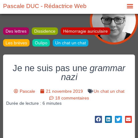
Pascale DUC - Rédactrice Web
Des lettres
Dissidence
Hémorragie auriculaire
Les brèves
Oulipo
Un chat un chat
Je ne suis pas une
grammar
nazi
Pascale
21 novembre 2019
Un chat un chat
18 commentaires
Durée de lecture :
6
minutes