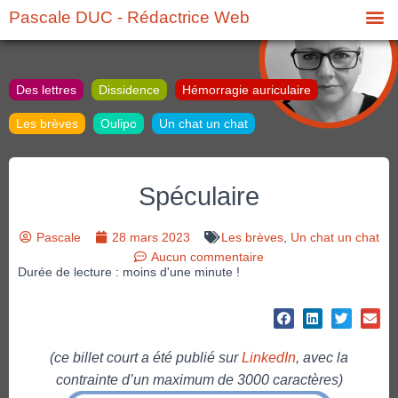
Pascale DUC - Rédactrice Web
Des lettres
Dissidence
Hémorragie auriculaire
Les brèves
Oulipo
Un chat un chat
Spéculaire
Pascale
28 mars 2023
Les brèves
,
Un chat un chat
Aucun commentaire
Durée de lecture : moins d'une minute !
(ce billet court a été publié sur
LinkedIn
, avec la
contrainte d’un maximum de 3000 caractères)