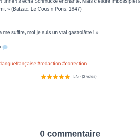
r! tinner! s’écria Schmucke enchanté. Mais c’esdre imbossiple! a
ami. » (Balzac, Le Cousin Pons, 1847)
 me suffire, moi je suis un vrai gastrolâtre ! »
?
#languefrançaise
#redaction
#correction
5/5 - (2 votes)
0 commentaire