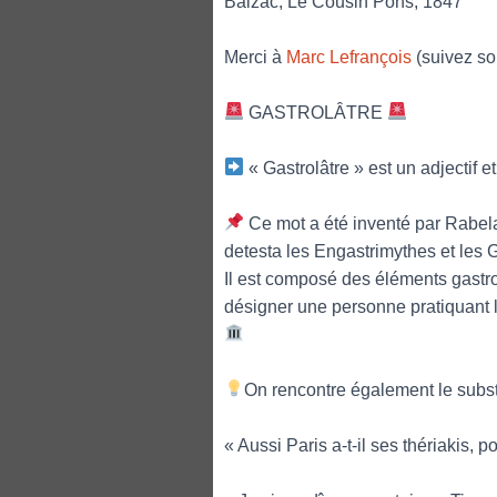
Balzac, Le Cousin Pons, 1847
Merci à
Marc Lefrançois
(suivez son
GASTROLÂTRE
« Gastrolâtre » est un adjectif 
Ce mot a été inventé par Rabela
detesta les Engastrimythes et les G
Il est composé des éléments gastro- 
désigner une personne pratiquant l’
On rencontre également le substant
« Aussi Paris a-t-il ses thériakis, 