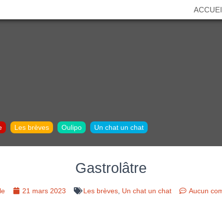
ACCUEI
e
Les brèves
Oulipo
Un chat un chat
Gastrolâtre
le
21 mars 2023
Les brèves
,
Un chat un chat
Aucun com