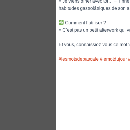
« Je viens dîner avec toi… − Tinne
habitudes gastrolâtriques de son 
Comment l’utiliser ?
« C’est pas un petit afterwork qui va
Et vous, connaissiez-vous ce mot 
#lesmotsdepascale
#lemotdujour