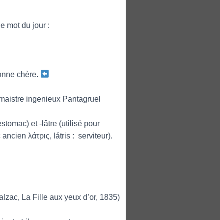
le mot du jour :
bonne chère.
 maistre ingenieux Pantagruel
stomac) et -lâtre (utilisé pour
cien λάτρις, látris : serviteur).
Balzac, La Fille aux yeux d’or, 1835)