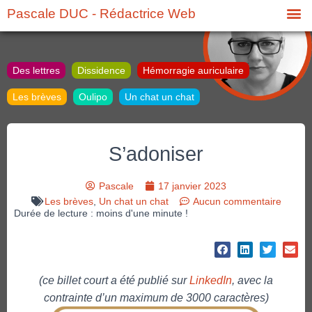
Pascale DUC - Rédactrice Web
Des lettres
Dissidence
Hémorragie auriculaire
Les brèves
Oulipo
Un chat un chat
S’adoniser
Pascale
17 janvier 2023
Les brèves
,
Un chat un chat
Aucun commentaire
Durée de lecture : moins d'une minute !
(ce billet court a été publié sur
LinkedIn
, avec la
contrainte d’un maximum de 3000 caractères)