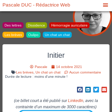
Pascale DUC - Rédactrice Web
Des lettres
Dissidence
Hémorragie auriculaire
Les brèves
Oulipo
Un chat un chat
Initier
Pascale
14 octobre 2021
Les brèves
,
Un chat un chat
Aucun commentaire
Durée de lecture : moins d'une minute !
(ce billet court a été publié sur
LinkedIn
, avec la
contrainte d’un maximum de 3000 caractères)