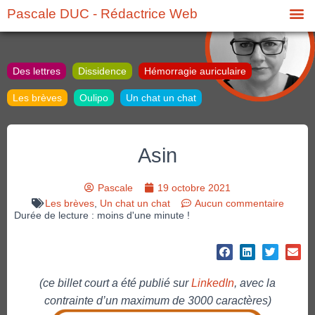
Pascale DUC - Rédactrice Web
Des lettres
Dissidence
Hémorragie auriculaire
Les brèves
Oulipo
Un chat un chat
Asin
Pascale
19 octobre 2021
Les brèves
,
Un chat un chat
Aucun commentaire
Durée de lecture : moins d'une minute !
(ce billet court a été publié sur
LinkedIn
, avec la
contrainte d’un maximum de 3000 caractères)