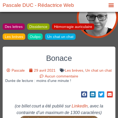
Pascale DUC - Rédactrice Web
Des lettres
Dissidence
Hémorragie auriculaire
Les brèves
Oulipo
Un chat un chat
Bonace
Pascale
29 avril 2021
Les brèves
,
Un chat un chat
Aucun commentaire
Durée de lecture : moins d'une minute !
(ce billet court a été publié sur
LinkedIn
, avec la
contrainte d’un maximum de 1300 caractères)