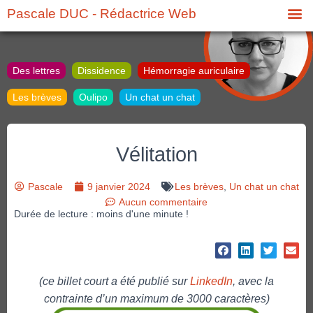
Pascale DUC - Rédactrice Web
Des lettres
Dissidence
Hémorragie auriculaire
Les brèves
Oulipo
Un chat un chat
Vélitation
Pascale
9 janvier 2024
Les brèves
,
Un chat un chat
Aucun commentaire
Durée de lecture : moins d'une minute !
(ce billet court a été publié sur
LinkedIn
, avec la
contrainte d’un maximum de 3000 caractères)