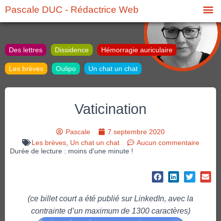
Pascale DUC - Rédactrice Web
Des lettres
Dissidence
Hémorragie auriculaire
Les brèves
Oulipo
Un chat un chat
Vaticination
Pascale
7 septembre 2020
Les brèves
,
Un chat un chat
Aucun commentaire
Durée de lecture : moins d'une minute !
(ce billet court a été publié sur LinkedIn, avec la
contrainte d’un maximum de 1300 caractères)