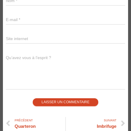
Nom
*
E-mail
*
Site internet
Qu’avez vous à l’esprit ?
PRÉCÉDENT
SUIVANT
Quarteron
Imbrifuge