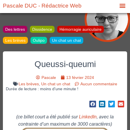
Pascale DUC - Rédactrice Web
Des lettres
Dissidence
Hémorragie auriculaire
Les brèves
Oulipo
Un chat un chat
Queussi-queumi
Pascale
13 février 2024
Les brèves
,
Un chat un chat
Aucun commentaire
Durée de lecture : moins d'une minute !
(ce billet court a été publié sur
LinkedIn
, avec la
contrainte d’un maximum de 3000 caractères)