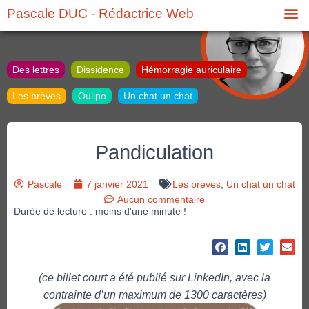
Pascale DUC - Rédactrice Web
Des lettres
Dissidence
Hémorragie auriculaire
Les brèves
Oulipo
Un chat un chat
Pandiculation
Pascale
7 janvier 2021
Les brèves
,
Un chat un chat
Aucun commentaire
Durée de lecture : moins d'une minute !
(ce billet court a été publié sur LinkedIn, avec la
contrainte d’un maximum de 1300 caractères)