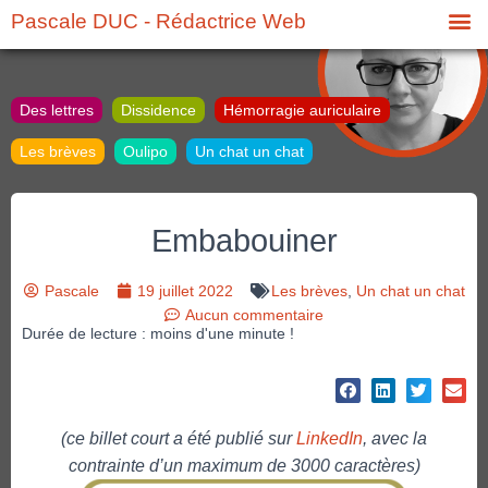
Pascale DUC - Rédactrice Web
Des lettres
Dissidence
Hémorragie auriculaire
Les brèves
Oulipo
Un chat un chat
Embabouiner
Pascale
19 juillet 2022
Les brèves
,
Un chat un chat
Aucun commentaire
Durée de lecture : moins d'une minute !
(ce billet court a été publié sur
LinkedIn
, avec la
contrainte d’un maximum de 3000 caractères)