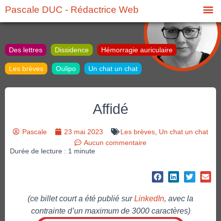
Pascale DUC - Rédactrice Web
Des lettres
Dissidence
Hémorragie auriculaire
Les brèves
Oulipo
Un chat un chat
Affidé
Pascale
23 mai 2023
Les brèves
,
Un chat un chat
Aucun commentaire
Durée de lecture :
1
minute
(ce billet court a été publié sur
LinkedIn
, avec la
contrainte d’un maximum de 3000 caractères)