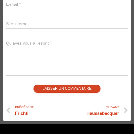
E-mail
*
Site internet
Qu’avez vous à l’esprit ?
PRÉCÉDENT
SUIVANT
Frichti
Haussebecquer