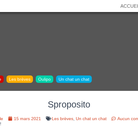
ACCUEI
e
Les brèves
Oulipo
Un chat un chat
Sproposito
le
15 mars 2021
Les brèves
,
Un chat un chat
Aucun com
!