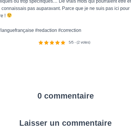
niques ou trop spécifiques… De vrais mots qui pourraient être 
onnaissais pas auparavant. Parce que je ne suis pas ici pour 
re !
languefrançaise #redaction #correction
5/5 - (2 votes)
0 commentaire
Laisser un commentaire