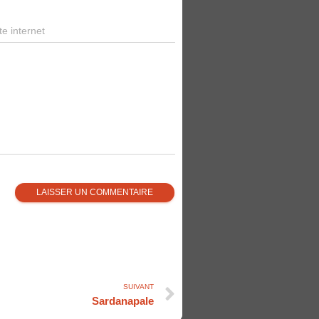
te internet
SUIVANT
Sardanapale