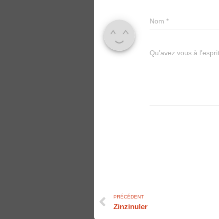
Nom
*
Qu’avez vous à l’espri
PRÉCÉDENT
Zinzinuler