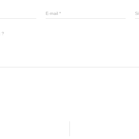
E-mail
*
Si
t ?