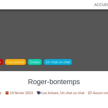
ACCUEI
e
Les brèves
Oulipo
Un chat un chat
Roger-bontemps
e
14 février 2023
Les brèves
,
Un chat un chat
Aucun co