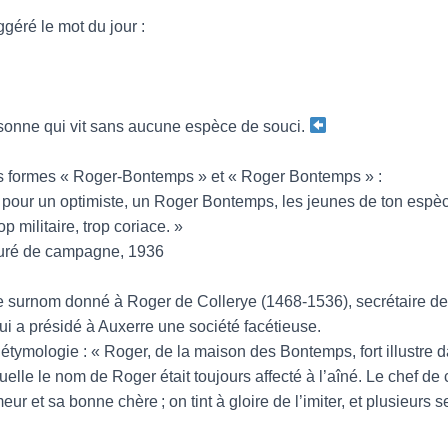
géré le mot du jour :
onne qui vit sans aucune espèce de souci.
s formes « Roger-Bontemps » et « Roger Bontemps » :
 pour un optimiste, un Roger Bontemps, les jeunes de ton espèc
p militaire, trop coriace. »
curé de campagne, 1936
e surnom donné à Roger de Collerye (1468-1536), secrétaire de
i a présidé à Auxerre une société facétieuse.
e étymologie : « Roger, de la maison des Bontemps, fort illustre d
elle le nom de Roger était toujours affecté à l’aîné. Le chef de 
ur et sa bonne chère ; on tint à gloire de l’imiter, et plusieurs