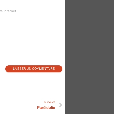
te internet
SUIVANT
Paréidolie