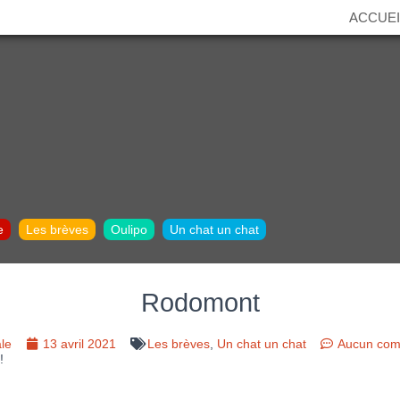
ACCUEI
e
Les brèves
Oulipo
Un chat un chat
Rodomont
le
13 avril 2021
Les brèves
,
Un chat un chat
Aucun com
!