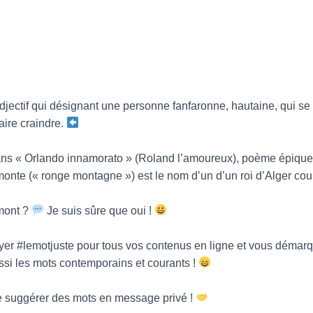
djectif qui désignant une personne fanfaronne, hautaine, qui se
faire craindre.
ans « Orlando innamorato » (Roland l’amoureux), poème épique i
te (« ronge montagne ») est le nom d’un d’un roi d’Alger coura
mont ?
Je suis sûre que oui !
yer #lemotjuste pour tous vos contenus en ligne et vous démarq
ssi les mots contemporains et courants !
 suggérer des mots en message privé !