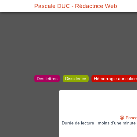
Pascale DUC - Rédactrice Web
Des lettres
Dissidence
Hémorragie auriculair
Pasca
Durée de lecture : moins d'une minute 