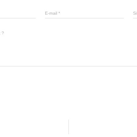
E-mail
*
Si
t ?