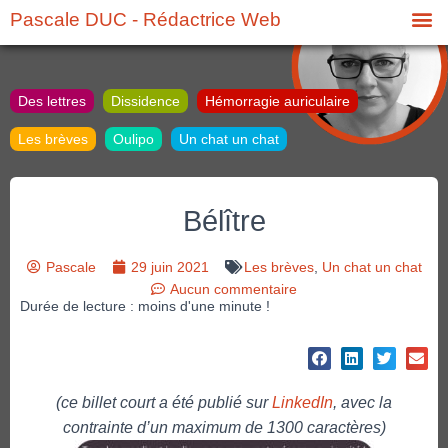
Pascale DUC - Rédactrice Web
Des lettres
Dissidence
Hémorragie auriculaire
Les brèves
Oulipo
Un chat un chat
Bélître
Pascale
29 juin 2021
Les brèves
,
Un chat un chat
Aucun commentaire
Durée de lecture : moins d'une minute !
(ce billet court a été publié sur
LinkedIn
, avec la
contrainte d’un maximum de 1300 caractères)