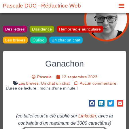
Pascale DUC - Rédactrice Web
Des lettres
Dissidence
Hémorragie auriculaire
Les brèves
Oulipo
Un chat un chat
Ganachon
Pascale
12 septembre 2023
Les brèves
,
Un chat un chat
Aucun commentaire
Durée de lecture : moins d'une minute !
(ce billet court a été publié sur
LinkedIn
, avec la
contrainte d’un maximum de 3000 caractères)