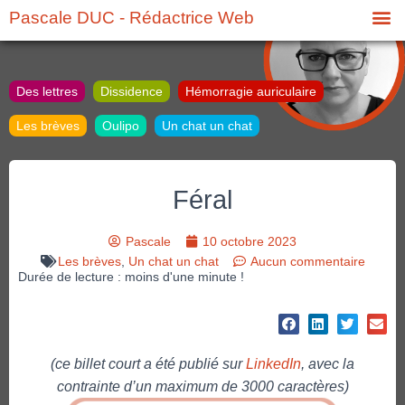
Pascale DUC - Rédactrice Web
Des lettres
Dissidence
Hémorragie auriculaire
Les brèves
Oulipo
Un chat un chat
Féral
Pascale
10 octobre 2023
Les brèves
,
Un chat un chat
Aucun commentaire
Durée de lecture : moins d'une minute !
(ce billet court a été publié sur
LinkedIn
, avec la
contrainte d’un maximum de 3000 caractères)