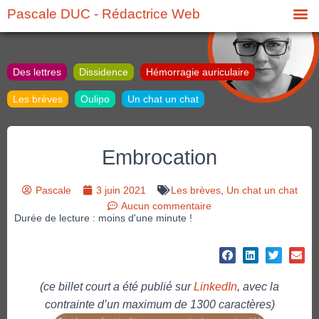
Pascale DUC - Rédactrice Web
Des lettres
Dissidence
Hémorragie auriculaire
Les brèves
Oulipo
Un chat un chat
Embrocation
Pascale
3 juin 2021
Les brèves
,
Un chat un chat
Aucun commentaire
Durée de lecture : moins d'une minute !
(ce billet court a été publié sur
LinkedIn
, avec la
contrainte d’un maximum de 1300 caractères)