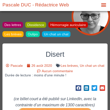
Pascale DUC - Rédactrice Web
Des lettres
Dissidence
Hémorragie auriculaire
Les brèves
Oulipo
Un chat un chat
Disert
Pascale
26 août 2020
Les brèves
,
Un chat un chat
Aucun commentaire
Durée de lecture : moins d'une minute !
(ce billet court a été publié sur LinkedIn, avec la
contrainte d’un maximum de 1300 caractères)