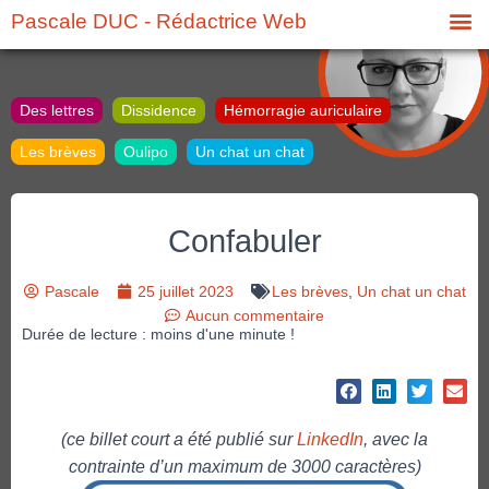
Pascale DUC - Rédactrice Web
Des lettres
Dissidence
Hémorragie auriculaire
Les brèves
Oulipo
Un chat un chat
Confabuler
Pascale
25 juillet 2023
Les brèves
,
Un chat un chat
Aucun commentaire
Durée de lecture : moins d'une minute !
(ce billet court a été publié sur
LinkedIn
, avec la
contrainte d’un maximum de 3000 caractères)