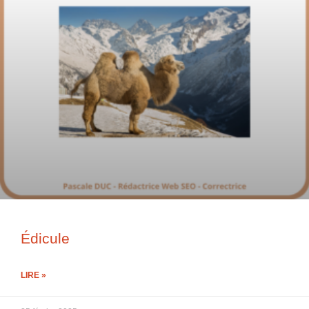
Édicule
LIRE »