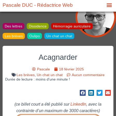
Pascale DUC - Rédactrice Web
Des lettres
Dissidence
Hémorragie auriculaire
Les brèves
Oulipo
Un chat un chat
Acagnarder
Pascale
18 février 2025
Les brèves
,
Un chat un chat
Aucun commentaire
Durée de lecture : moins d'une minute !
(ce billet court a été publié sur
LinkedIn
, avec la
contrainte d’un maximum de 3000 caractères)