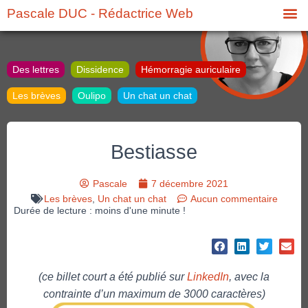
Pascale DUC - Rédactrice Web
Des lettres
Dissidence
Hémorragie auriculaire
Les brèves
Oulipo
Un chat un chat
Bestiasse
Pascale
7 décembre 2021
Les brèves
,
Un chat un chat
Aucun commentaire
Durée de lecture : moins d'une minute !
(ce billet court a été publié sur
LinkedIn
, avec la
contrainte d’un maximum de 3000 caractères)