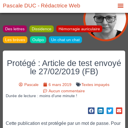
Pascale DUC - Rédactrice Web
Des lettres
Dissidence
Hémorragie auriculaire
Les brèves
Oulipo
Un chat un chat
Protégé : Article de test envoyé
le 27/02/2019 (FB)
Pascale
6 mars 2019
Textes impayés
Aucun commentaire
Durée de lecture : moins d'une minute !
Cette publication est protégée par un mot de passe. Pour