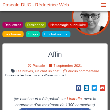
Pascale DUC - Rédactrice Web
Des lettres
Dissidence
Hémorragie auriculaire
Les brèves
Oulipo
Un chat un chat
Affin
Pascale
7 septembre 2021
Les brèves
,
Un chat un chat
Aucun commentaire
Durée de lecture : moins d'une minute !
(ce billet court a été publié sur
LinkedIn
, avec la
contrainte d’un maximum de 1300 caractères)