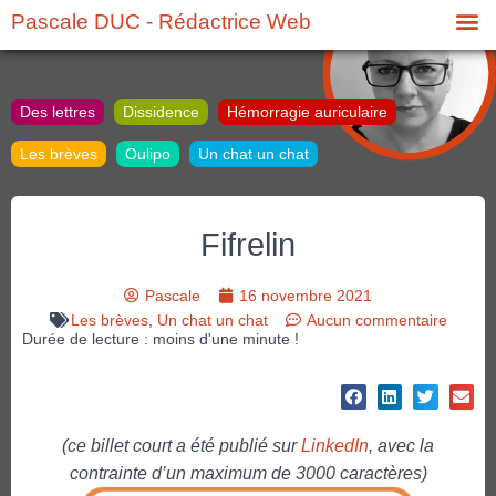
Pascale DUC - Rédactrice Web
Des lettres
Dissidence
Hémorragie auriculaire
Les brèves
Oulipo
Un chat un chat
Fifrelin
Pascale
16 novembre 2021
Les brèves
,
Un chat un chat
Aucun commentaire
Durée de lecture : moins d'une minute !
(ce billet court a été publié sur
LinkedIn
, avec la
contrainte d’un maximum de 3000 caractères)