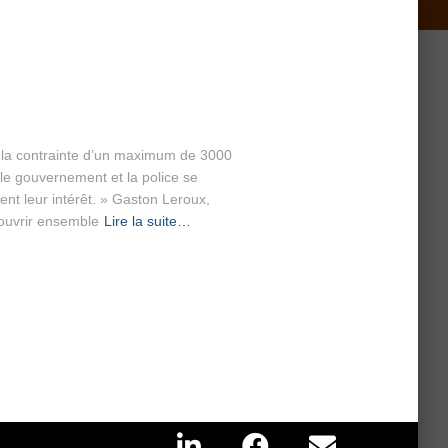
ec la contrainte d’un maximum de 3000
 le gouvernement et la police se
ient leur intérêt. » Gaston Leroux,
ouvrir ensemble
Lire la suite…