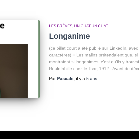
LES BRÈVES
UN CHAT UN CHAT
Longanime
(ce billet court a été publié sur LinkedIn, av
caractères) « Les malins prétendaient que, si
montraient si longanimes, c’est qu’ils y trouva
Rouletabille chez le Tsar, 1912 Avant de déc
Par
Pascale
, il y a
5 ans