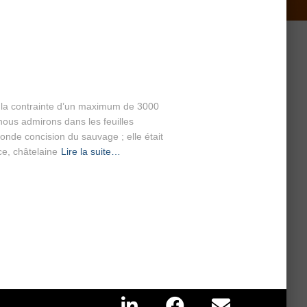
ec la contrainte d’un maximum de 3000
nous admirons dans les feuilles
fonde concision du sauvage ; elle était
ce, châtelaine
Lire la suite…