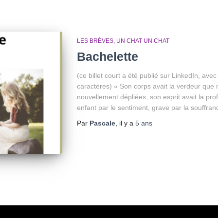
LES BRÈVES
UN CHAT UN CHAT
Bachelette
(ce billet court a été publié sur LinkedIn, av
caractères) « Son corps avait la verdeur que 
nouvellement dépliées, son esprit avait la pro
enfant par le sentiment, grave par la souffran
Par
Pascale
, il y a
5 ans