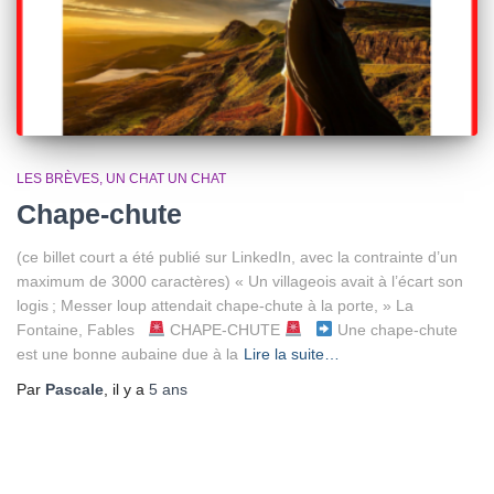
LES BRÈVES
UN CHAT UN CHAT
Chape-chute
(ce billet court a été publié sur LinkedIn, avec la contrainte d’un
maximum de 3000 caractères) « Un villageois avait à l’écart son
logis ; Messer loup attendait chape-chute à la porte, » La
Fontaine, Fables
CHAPE-CHUTE
Une chape-chute
est une bonne aubaine due à la
Lire la suite…
Par
Pascale
, il y a
5 ans