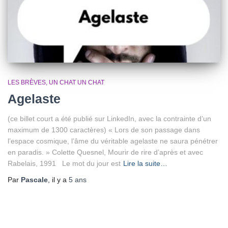
LES BRÈVES
UN CHAT UN CHAT
Agelaste
(ce billet court a été publié sur LinkedIn, avec la contrainte d’un
maximum de 1300 caractères) « Lors de son passage dans
l’espace cosmique, l’âme du véritable agelaste ne saura pénétrer
en paradis. » Colette Quesnel, Mourir de rire d’après et avec
Rabelais, 1991 Le mot du jour est
Lire la suite…
Par
Pascale
, il y a
5 ans