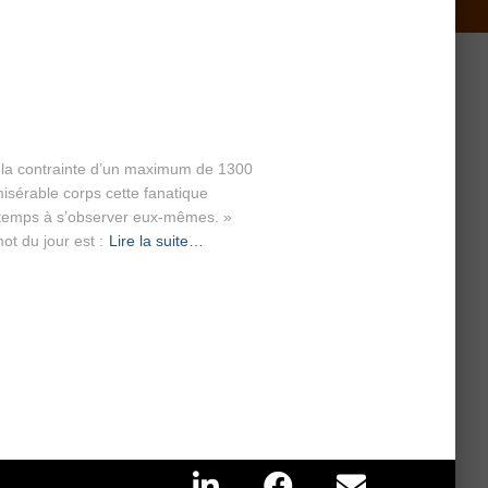
ec la contrainte d’un maximum de 1300
isérable corps cette fanatique
r temps à s’observer eux-mêmes. »
ot du jour est :
Lire la suite…