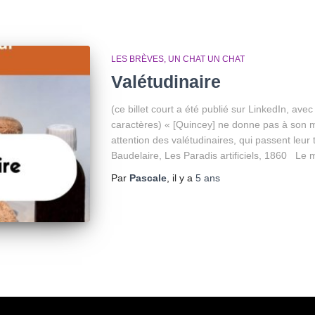
LES BRÈVES
UN CHAT UN CHAT
Valétudinaire
(ce billet court a été publié sur LinkedIn, av
caractères) « [Quincey] ne donne pas à son m
attention des valétudinaires, qui passent leu
Baudelaire, Les Paradis artificiels, 1860 Le m
Par
Pascale
, il y a
5 ans